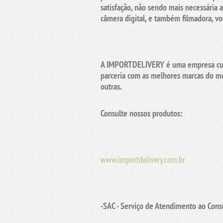
satisfação, não sendo mais necessária a
câmera digital
, e também
filmadora
, v
A
IMPORTDELIVERY
é uma empresa cuj
parceria com as melhores marcas do m
outras.
Consulte nossos produtos:
www.importdelivery.com.br
-SAC - Serviço de Atendimento ao Con