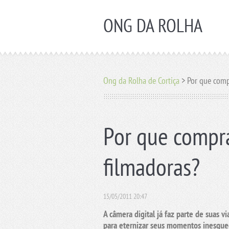
ONG DA ROLHA
Ong da Rolha de Cortiça
>
Por que comp
Por que compra
filmadoras?
15/05/2011 20:47
A
câmera digital
já faz parte de suas v
para eternizar seus momentos inesque