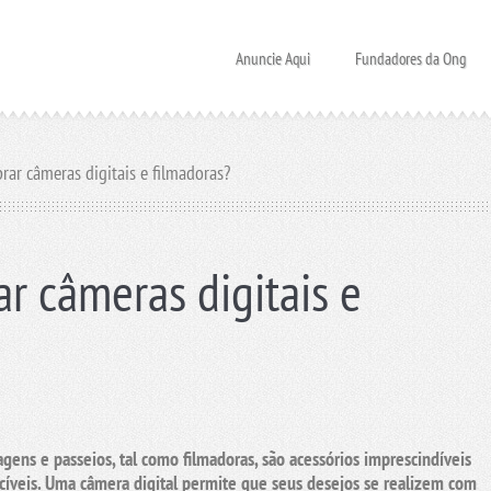
Anuncie Aqui
Fundadores da Ong
rar câmeras digitais e filmadoras?
r câmeras digitais e
iagens e passeios, tal como
filmadoras
, são acessórios imprescindíveis
cíveis. Uma
câmera digital
permite que seus desejos se realizem com