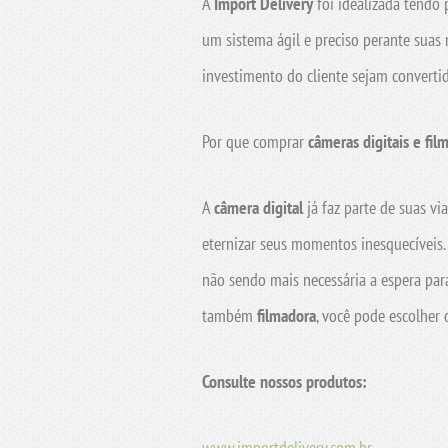
A
Import Delivery
foi idealizada tendo 
um sistema ágil e preciso perante suas 
investimento do cliente sejam convertid
Por que comprar
câmeras digitais e fil
A
câmera digital
já faz parte de suas vi
eternizar seus momentos inesquecíveis
não sendo mais necessária a espera para
também
filmadora
, você pode escolher 
Consulte nossos produtos:
www.importdelivery.com.br