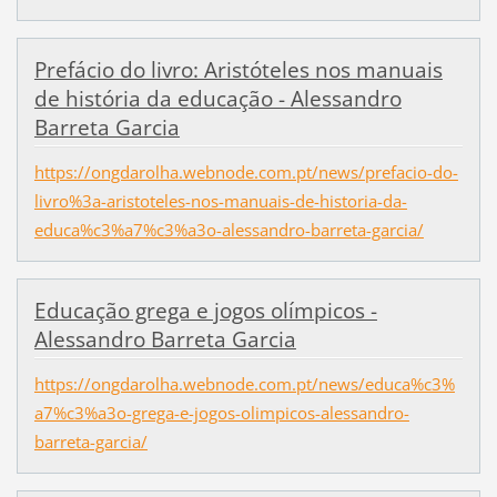
Prefácio do livro: Aristóteles nos manuais
de história da educação - Alessandro
Barreta Garcia
https://ongdarolha.webnode.com.pt/news/prefacio-do-
livro%3a-aristoteles-nos-manuais-de-historia-da-
educa%c3%a7%c3%a3o-alessandro-barreta-garcia/
Educação grega e jogos olímpicos -
Alessandro Barreta Garcia
https://ongdarolha.webnode.com.pt/news/educa%c3%
a7%c3%a3o-grega-e-jogos-olimpicos-alessandro-
barreta-garcia/