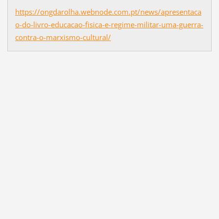
https://ongdarolha.webnode.com.pt/news/apresentaca
o-do-livro-educacao-fisica-e-regime-militar-uma-guerra-
contra-o-marxismo-cultural/