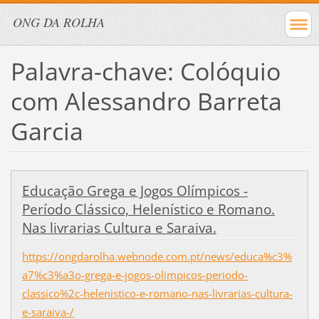
ONG DA ROLHA
Palavra-chave: Colóquio
com Alessandro Barreta
Garcia
Educação Grega e Jogos Olímpicos -
Período Clássico, Helenístico e Romano.
Nas livrarias Cultura e Saraiva.
https://ongdarolha.webnode.com.pt/news/educa%c3%
a7%c3%a3o-grega-e-jogos-olimpicos-periodo-
classico%2c-helenistico-e-romano-nas-livrarias-cultura-
e-saraiva-/