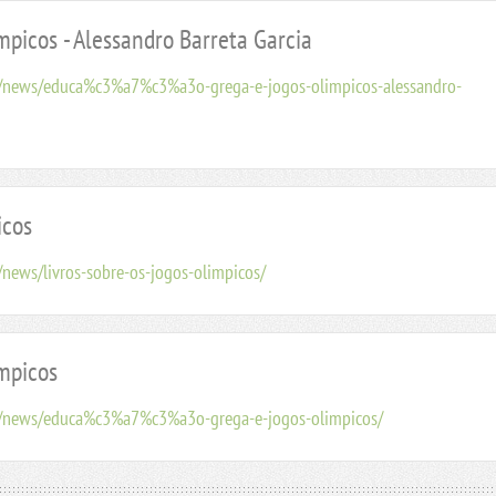
mpicos - Alessandro Barreta Garcia
t/news/educa%c3%a7%c3%a3o-grega-e-jogos-olimpicos-alessandro-
icos
news/livros-sobre-os-jogos-olimpicos/
ímpicos
t/news/educa%c3%a7%c3%a3o-grega-e-jogos-olimpicos/